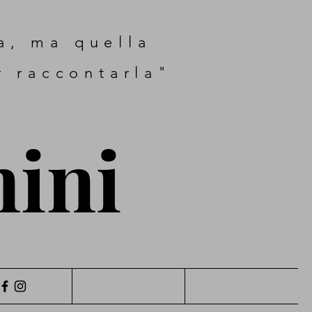
ta, ma quella
r raccontarla"
nini