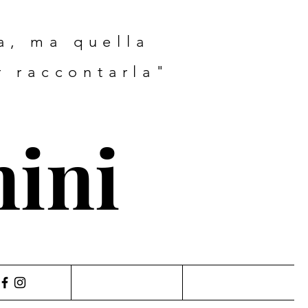
ta, ma quella
r raccontarla"
nini